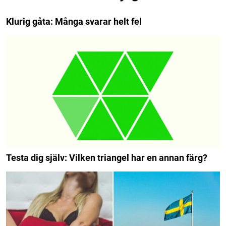
Klurig gåta: Många svarar helt fel
Testa dig själv: Vilken triangel har en annan färg?