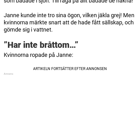
som badade i sjön. Till råga på allt badade de nakna!
Janne kunde inte tro sina ögon, vilken jäkla grej! Men
kvinnorna märkte snart att de hade fått sällskap, och
gömde sig i vattnet.
”Har inte bråttom…”
Kvinnorna ropade på Janne: