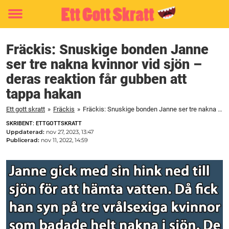
Toggle
menu
Fräckis: Snuskige bonden Janne
ser tre nakna kvinnor vid sjön –
deras reaktion får gubben att
tappa hakan
Ett gott skratt
»
Fräckis
»
Fräckis: Snuskige bonden Janne ser tre nakna kvinnor vid sjön – deras reaktion får gubben att tappa hakan
SKRIBENT: ETTGOTTSKRATT
Uppdaterad:
nov 27, 2023, 13:47
Publicerad:
nov 11, 2022, 14:59