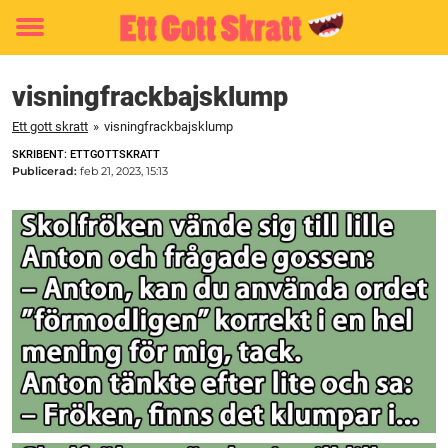
Toggle
menu
visningfrackbajsklump
Ett gott skratt
»
visningfrackbajsklump
SKRIBENT: ETTGOTTSKRATT
Publicerad:
feb 21, 2023, 15:13