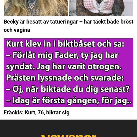
Becky är besatt av tatueringar – har täckt både bröst
och vagina
Fräckis: Kurt, 76, biktar sig