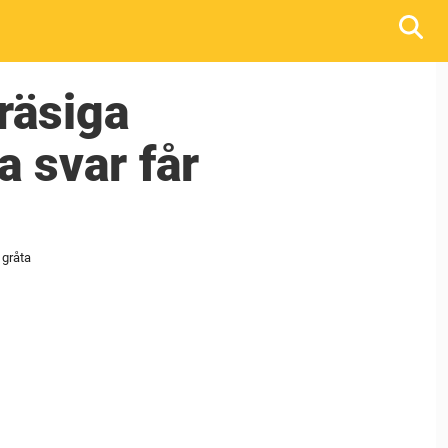
räsiga
 svar får
 gråta