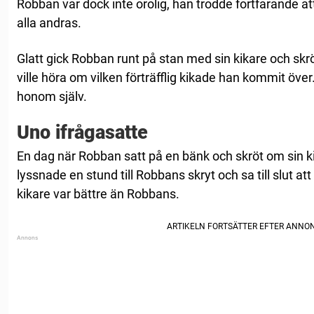
Robban var dock inte orolig, han trodde fortfarande a
alla andras.
Glatt gick Robban runt på stan med sin kikare och skröt
ville höra om vilken förträfflig kikade han kommit över
honom själv.
Uno ifrågasatte
En dag när Robban satt på en bänk och skröt om sin k
lyssnade en stund till Robbans skryt och sa till slut a
kikare var bättre än Robbans.