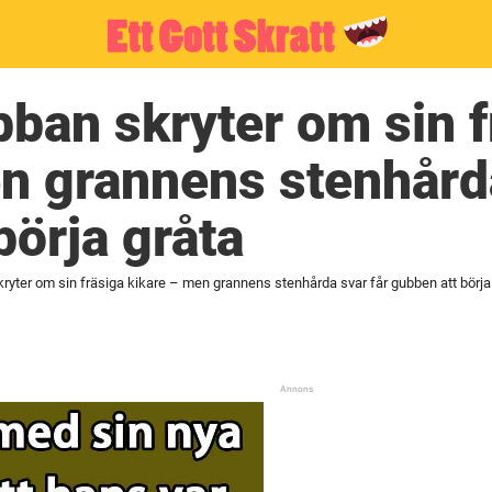
bban skryter om sin f
n grannens stenhårda
börja gråta
ryter om sin fräsiga kikare – men grannens stenhårda svar får gubben att börja