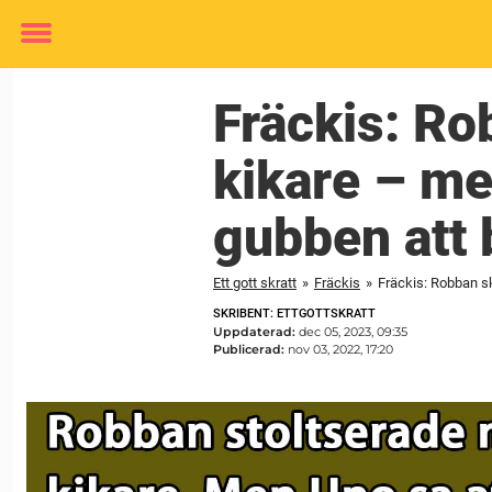
Toggle
menu
Fräckis: Ro
kikare – me
gubben att 
Ett gott skratt
»
Fräckis
»
Fräckis: Robban sk
SKRIBENT: ETTGOTTSKRATT
Uppdaterad:
dec 05, 2023, 09:35
Publicerad:
nov 03, 2022, 17:20