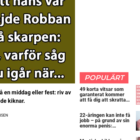
POPULÄRT
49 korta vitsar som
en middag eller fest: riv av
garanterat kommer
att få dig att skratta
 de kiknar.
mer än du borde
22-åringen kan inte få
jobb – på grund av sin
enorma penis:
”Arbetsgivaren trodde
att jag hade stånd”