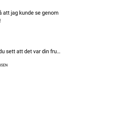
å att jag kunde se genom
!
u sett att det var din fru…