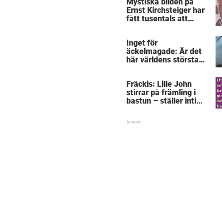
Mystiska bilden på
Ernst Kirchsteiger har
fått tusentals att
skratta – kan du se
varför?
Inget för
äckelmagade: Är det
här världens största
”snorkråka”?
Fräckis: Lille John
stirrar på främling i
bastun – ställer intim
fråga som får gubben
att gråta