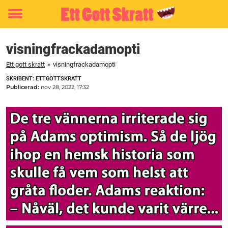
Toggle
menu
visningfrackadamopti
Ett gott skratt
»
visningfrackadamopti
SKRIBENT: ETTGOTTSKRATT
Publicerad:
nov 28, 2022, 17:32