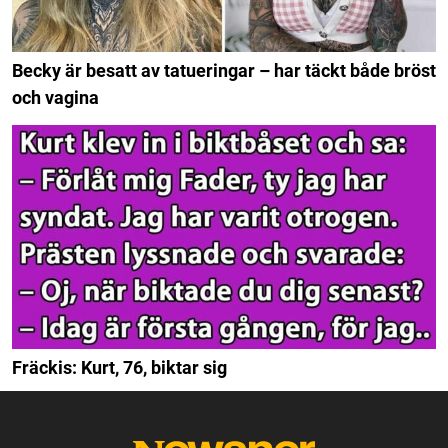
Becky är besatt av tatueringar – har täckt både bröst
och vagina
Fräckis: Kurt, 76, biktar sig