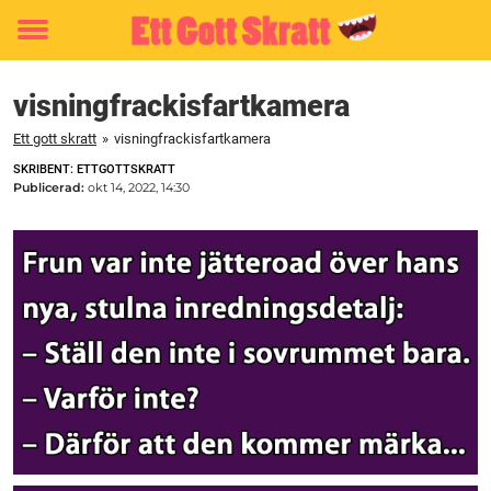
Toggle
menu
visningfrackisfartkamera
Ett gott skratt
»
visningfrackisfartkamera
SKRIBENT: ETTGOTTSKRATT
Publicerad:
okt 14, 2022, 14:30