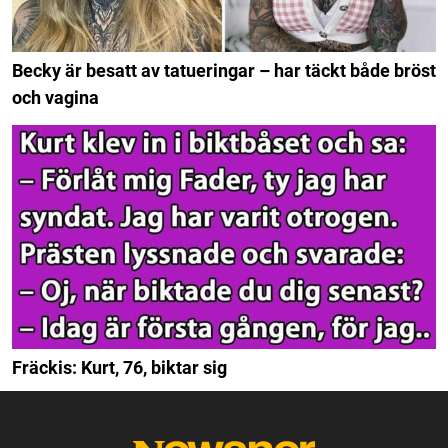
Becky är besatt av tatueringar – har täckt både bröst
och vagina
Fräckis: Kurt, 76, biktar sig