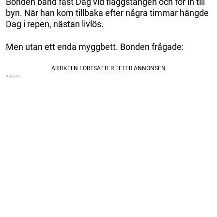
Bonden band fast Dag vid flaggstången och for in till
byn. När han kom tillbaka efter några timmar hängde
Dag i repen, nästan livlös.
Men utan ett enda myggbett. Bonden frågade: