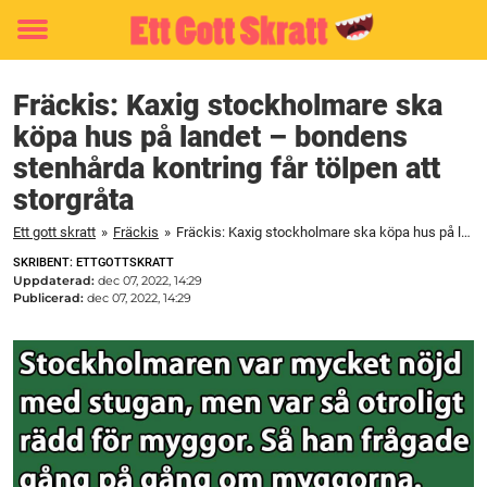
Toggle
menu
Fräckis: Kaxig stockholmare ska
köpa hus på landet – bondens
stenhårda kontring får tölpen att
storgråta
Ett gott skratt
»
Fräckis
»
Fräckis: Kaxig stockholmare ska köpa hus på landet – bondens stenhårda kontring får tölpen att storgråta
SKRIBENT: ETTGOTTSKRATT
Uppdaterad:
dec 07, 2022, 14:29
Publicerad:
dec 07, 2022, 14:29