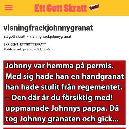
Toggle
menu
visningfrackjohnnygranat
Ett gott skratt
»
visningfrackjohnnygranat
SKRIBENT: ETTGOTTSKRATT
Publicerad:
jan 05, 2023, 13:46