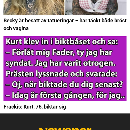
Becky är besatt av tatueringar – har täckt både bröst
och vagina
Fräckis: Kurt, 76, biktar sig