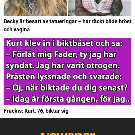
Becky är besatt av tatueringar – har täckt både bröst
och vagina
Fräckis: Kurt, 76, biktar sig