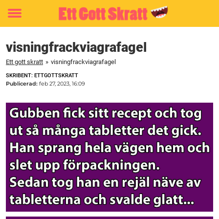
Toggle
menu
visningfrackviagrafagel
Ett gott skratt
»
visningfrackviagrafagel
SKRIBENT: ETTGOTTSKRATT
Publicerad:
feb 27, 2023, 16:09