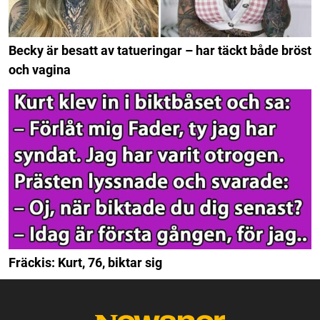
Becky är besatt av tatueringar – har täckt både bröst
och vagina
Fräckis: Kurt, 76, biktar sig