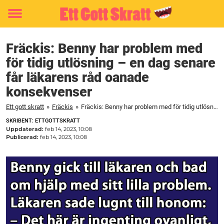
Toggle
menu
Fräckis: Benny har problem med
för tidig utlösning – en dag senare
får läkarens råd oanade
konsekvenser
Ett gott skratt
»
Fräckis
»
Fräckis: Benny har problem med för tidig utlösning – en dag senare får läkarens råd oanade konsekvenser
SKRIBENT: ETTGOTTSKRATT
Uppdaterad:
feb 14, 2023, 10:08
Publicerad:
feb 14, 2023, 10:08