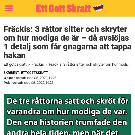
Toggle
menu
Fräckis: 3 råttor sitter och skryter
om hur modiga de är – då avslöjas
1 detalj som får gnagarna att tappa
hakan
Ett gott skratt
»
Fräckis
»
Fräckis: 3 råttor sitter och skryter om hur modiga de är – då avslöjas 1 detalj som får gnagarna att tappa hakan
SKRIBENT: ETTGOTTSKRATT
Uppdaterad:
dec 08, 2022, 14:25
Publicerad:
dec 08, 2022, 14:25