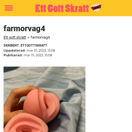
Toggle
menu
farmorvag4
Ett gott skratt
»
farmorvag4
SKRIBENT: ETTGOTTSKRATT
Uppdaterad:
mar 01, 2023, 15:08
Publicerad:
mar 01, 2023, 15:08