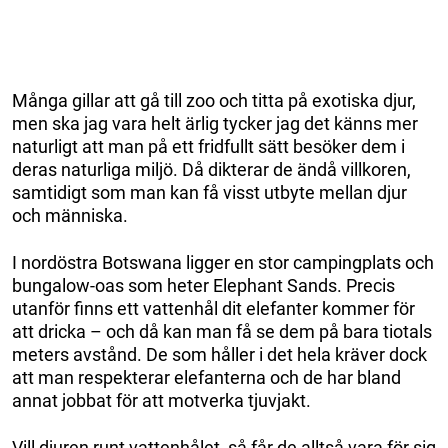
Många gillar att gå till zoo och titta på exotiska djur,
men ska jag vara helt ärlig tycker jag det känns mer
naturligt att man på ett fridfullt sätt besöker dem i
deras naturliga miljö. Då dikterar de ändå villkoren,
samtidigt som man kan få visst utbyte mellan djur
och människa.
I nordöstra Botswana ligger en stor campingplats och
bungalow-oas som heter Elephant Sands. Precis
utanför finns ett vattenhål dit elefanter kommer för
att dricka – och då kan man få se dem på bara tiotals
meters avstånd. De som håller i det hela kräver dock
att man respekterar elefanterna och de har bland
annat jobbat för att motverka tjuvjakt.
Vill djuren runt vattenhålet, så får de alltså vara för sig