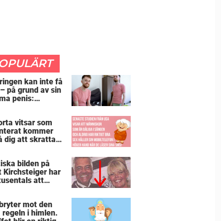
OPULÄRT
ringen kan inte få
 – på grund av sin
ma penis:
etsgivaren trodde
jag hade stånd”
orta vitsar som
nterat kommer
å dig att skratta
än du borde
iska bilden på
t Kirchsteiger har
tusentals att
tta – kan du se
ör?
bryter mot den
 regeln i himlen.