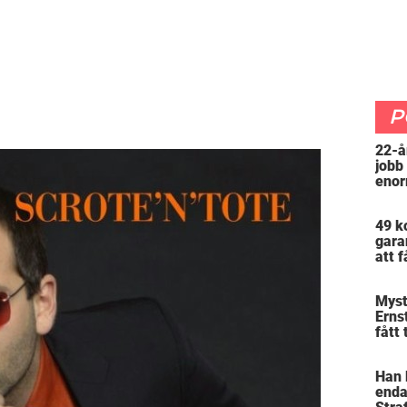
P
22-å
jobb
enor
”Arb
att 
49 k
gara
att f
mer 
Myst
Erns
fått 
skra
varf
Han 
enda