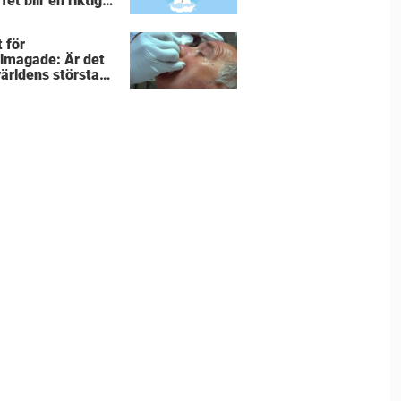
fet blir en riktigt
 för alla
andade.
 för
lmagade: Är det
världens största
rkråka”?