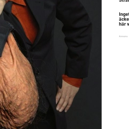
Straf
chock
inbl
Inget
äcke
här 
”sno