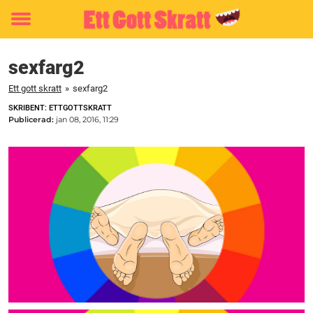
Toggle
menu
sexfarg2
Ett gott skratt
»
sexfarg2
SKRIBENT: ETTGOTTSKRATT
Publicerad:
jan 08, 2016, 11:29