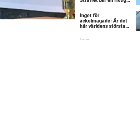
Straffet blir en riktigt
chock för alla
inblandade.
Inget för
äckelmagade: Är det
här världens största
”snorkråka”?