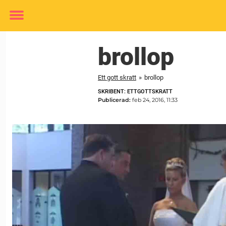
Toggle
menu
brollop
Ett gott skratt
»
brollop
SKRIBENT: ETTGOTTSKRATT
Publicerad:
feb 24, 2016, 11:33