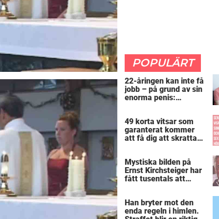
POPULÄRT
22-åringen kan inte få
jobb – på grund av sin
enorma penis:
”Arbetsgivaren trodde
att jag hade stånd”
49 korta vitsar som
garanterat kommer
att få dig att skratta
mer än du borde
Mystiska bilden på
Ernst Kirchsteiger har
fått tusentals att
skratta – kan du se
varför?
Han bryter mot den
enda regeln i himlen.