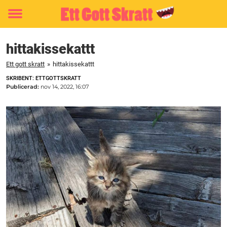
Toggle
menu
hittakissekattt
Ett gott skratt
»
hittakissekattt
SKRIBENT: ETTGOTTSKRATT
Publicerad:
nov 14, 2022, 16:07