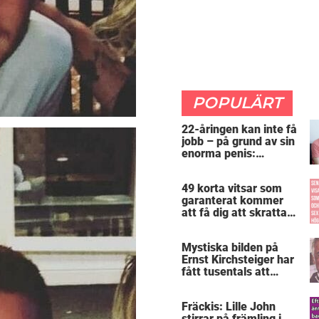
POPULÄRT
22-åringen kan inte få
jobb – på grund av sin
enorma penis:
”Arbetsgivaren trodde
att jag hade stånd”
49 korta vitsar som
garanterat kommer
att få dig att skratta
mer än du borde
Mystiska bilden på
Ernst Kirchsteiger har
fått tusentals att
skratta – kan du se
varför?
Fräckis: Lille John
stirrar på främling i