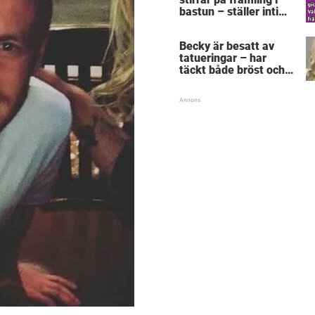
bastun – ställer intim
fråga som får gubben
att gråta
Becky är besatt av
tatueringar – har
täckt både bröst och
vagina