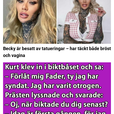
Becky är besatt av tatueringar – har täckt både bröst
och vagina