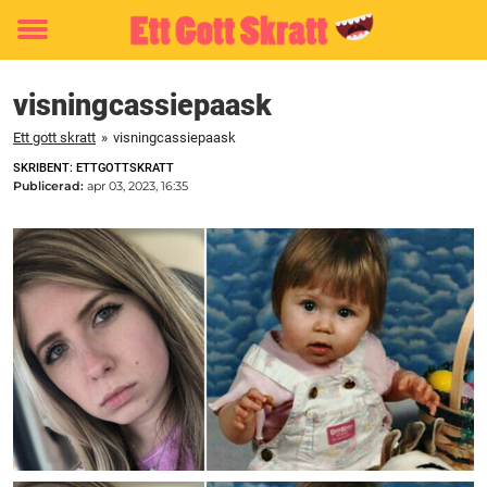
Toggle
menu
visningcassiepaask
Ett gott skratt
»
visningcassiepaask
SKRIBENT: ETTGOTTSKRATT
Publicerad:
apr 03, 2023, 16:35