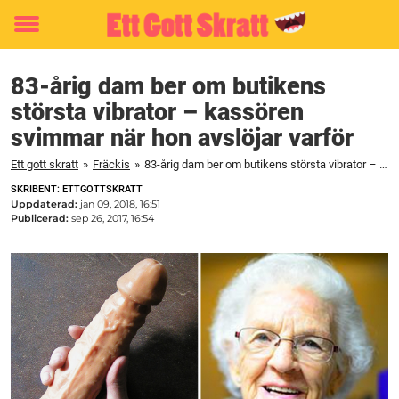
Toggle
menu
83-årig dam ber om butikens
största vibrator – kassören
svimmar när hon avslöjar varför
Ett gott skratt
»
Fräckis
»
83-årig dam ber om butikens största vibrator – kassören svimmar när hon avslöjar varför
SKRIBENT: ETTGOTTSKRATT
Uppdaterad:
jan 09, 2018, 16:51
Publicerad:
sep 26, 2017, 16:54