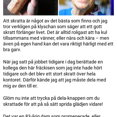
Att skratta är något av det bästa som finns och jag
tror verkligen på klyschan som säger att ett gott
skratt förlänger livet. Det är alltid roligast att ha kul
tillsammans med vänner, eller nära och kära – men
även på egen hand kan det vara riktigt härligt med ett
bra garv.
När jag satt på jobbet tidigare i dag berättade en
kollega den här fräckisen som jag inte hade hört
tidigare och det blev ett stort skratt över hela
kontoret. Därför kände jag att jag måste dela med
mig av den till er.
Glöm nu inte att trycka på dela-knappen om du
skrattade för att på så sätt sprida glädjen vidare!
Det var en 83-årig dam som promenerade, eller