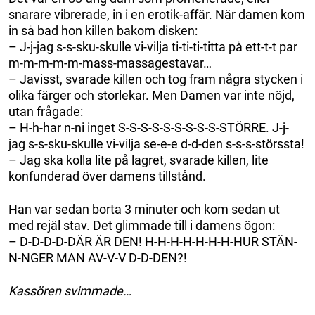
snarare vibrerade, in i en erotik-affär. När damen kom
in så bad hon killen bakom disken:
– J-j-jag s-s-sku-skulle vi-vilja ti-ti-ti-titta på ett-t-t par
m-m-m-m-m-mass-massagestavar…
– Javisst, svarade killen och tog fram några stycken i
olika färger och storlekar. Men Damen var inte nöjd,
utan frågade:
– H-h-har n-ni inget S-S-S-S-S-S-S-S-S-STÖRRE. J-j-
jag s-s-sku-skulle vi-vilja se-e-e d-d-den s-s-s-störssta!
– Jag ska kolla lite på lagret, svarade killen, lite
konfunderad över damens tillstånd.
Han var sedan borta 3 minuter och kom sedan ut
med rejäl stav. Det glimmade till i damens ögon:
– D-D-D-D-DÄR ÄR DEN! H-H-H-H-H-H-H-HUR STÄN-
N-NGER MAN AV-V-V D-D-DEN?!
Kassören svimmade…