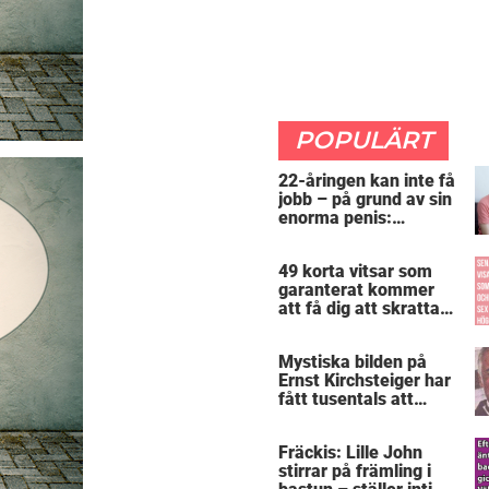
POPULÄRT
22-åringen kan inte få
jobb – på grund av sin
enorma penis:
”Arbetsgivaren trodde
att jag hade stånd”
49 korta vitsar som
garanterat kommer
att få dig att skratta
mer än du borde
Mystiska bilden på
Ernst Kirchsteiger har
fått tusentals att
skratta – kan du se
varför?
Fräckis: Lille John
stirrar på främling i