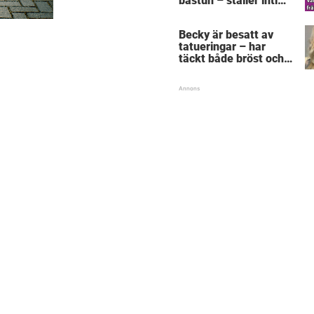
bastun – ställer intim
fråga som får gubben
att gråta
Becky är besatt av
tatueringar – har
täckt både bröst och
vagina