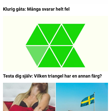
Klurig gåta: Många svarar helt fel
Testa dig själv: Vilken triangel har en annan färg?