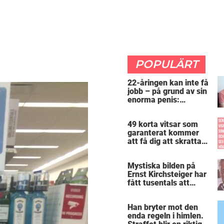
POPULÄRT
22-åringen kan inte få
jobb – på grund av sin
enorma penis:
”Arbetsgivaren trodde
att jag hade stånd”
49 korta vitsar som
garanterat kommer
att få dig att skratta
mer än du borde
Mystiska bilden på
Ernst Kirchsteiger har
fått tusentals att
skratta – kan du se
varför?
Han bryter mot den
enda regeln i himlen.