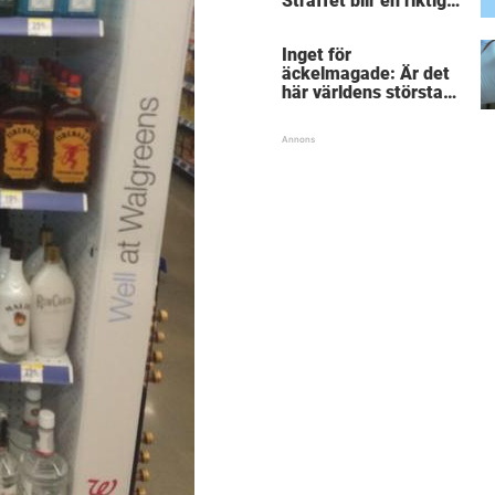
Straffet blir en riktigt
chock för alla
inblandade.
Inget för
äckelmagade: Är det
här världens största
”snorkråka”?