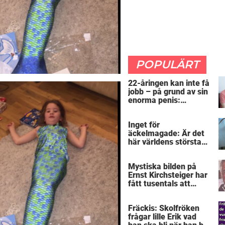
POPULÄRT
22-åringen kan inte få
jobb – på grund av sin
enorma penis:
”Arbetsgivaren trodde
att jag hade stånd”
Inget för
äckelmagade: Är det
här världens största
”snorkråka”?
Mystiska bilden på
Ernst Kirchsteiger har
fått tusentals att
skratta – kan du se
varför?
Fräckis: Skolfröken
frågar lille Erik vad