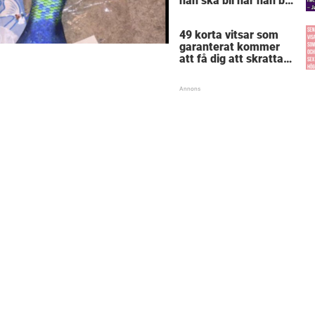
han ska bli när han blir
stor – svaret får
lärarinnan att svimma
49 korta vitsar som
garanterat kommer
att få dig att skratta
mer än du borde