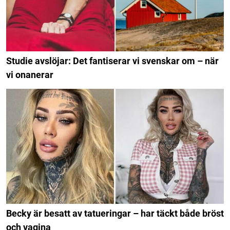
Studie avslöjar: Det fantiserar vi svenskar om – när
vi onanerar
Becky är besatt av tatueringar – har täckt både bröst
och vagina