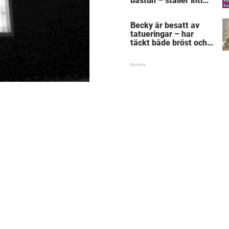
bastun – ställer intim
fråga som får gubben
att gråta
Becky är besatt av
tatueringar – har
täckt både bröst och
vagina