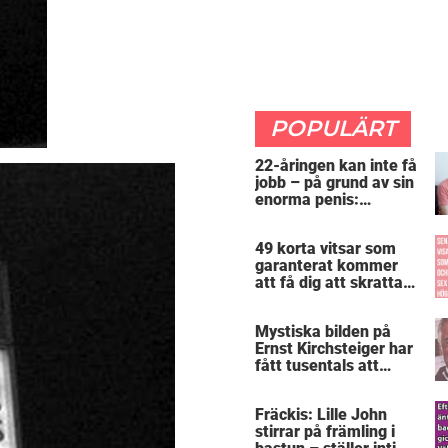
POPULÄRT
22-åringen kan inte få
jobb – på grund av sin
enorma penis:
”Arbetsgivaren trodde
att jag hade stånd”
49 korta vitsar som
garanterat kommer
att få dig att skratta
mer än du borde
Mystiska bilden på
Ernst Kirchsteiger har
fått tusentals att
skratta – kan du se
varför?
Fräckis: Lille John
stirrar på främling i