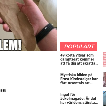
POPULÄRT
49 korta vitsar som
.
garanterat kommer
att få dig att skratta
mer än du borde
Mystiska bilden på
Ernst Kirchsteiger har
fått tusentals att
skratta – kan du se
varför?
Inget för
äckelmagade: Är det
här världens största