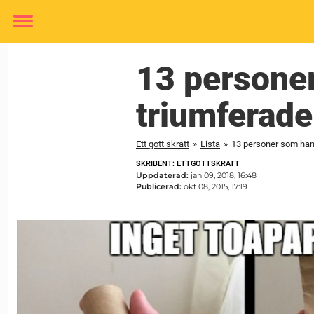
Toggle
menu
13 persone
triumferade
Ett gott skratt
»
Lista
»
13 personer som ham
SKRIBENT: ETTGOTTSKRATT
Uppdaterad:
jan 09, 2018, 16:48
Publicerad:
okt 08, 2015, 17:19