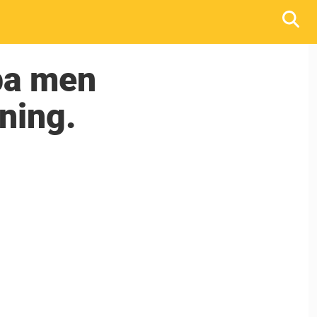
pa men
ning.