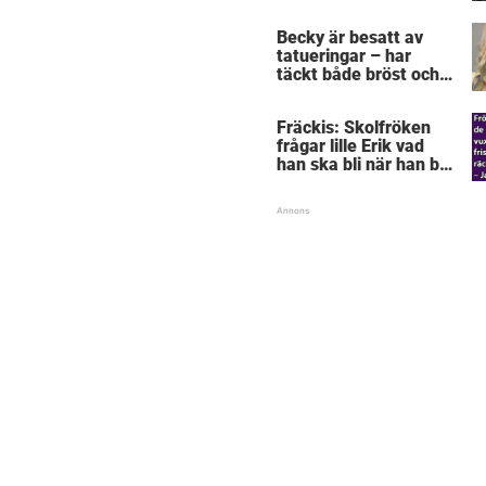
”snorkråka”?
Becky är besatt av
tatueringar – har
täckt både bröst och
vagina
Fräckis: Skolfröken
frågar lille Erik vad
han ska bli när han blir
stor – svaret får
lärarinnan att svimma