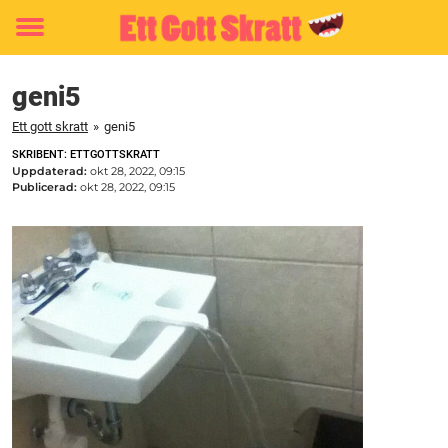
Toggle
menu
geni5
Ett gott skratt
»
geni5
SKRIBENT: ETTGOTTSKRATT
Uppdaterad:
okt 28, 2022, 09:15
Publicerad:
okt 28, 2022, 09:15