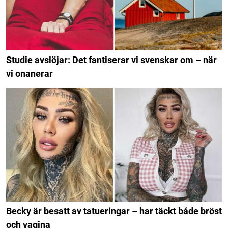
Studie avslöjar: Det fantiserar vi svenskar om – när
vi onanerar
Becky är besatt av tatueringar – har täckt både bröst
och vagina