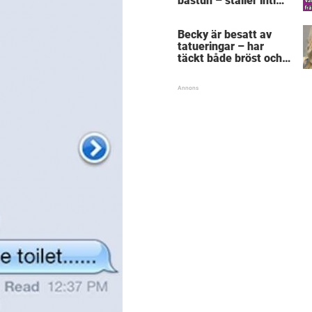
bastun – ställer intim
fråga som får gubben
att gråta
Becky är besatt av
tatueringar – har
täckt både bröst och
vagina