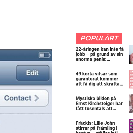
POPULÄRT
22-åringen kan inte få
jobb – på grund av sin
enorma penis:
”Arbetsgivaren trodde
att jag hade stånd”
49 korta vitsar som
garanterat kommer
att få dig att skratta
mer än du borde
Mystiska bilden på
Ernst Kirchsteiger har
fått tusentals att
skratta – kan du se
varför?
Fräckis: Lille John
stirrar på främling i