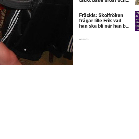
täckt både bröst och
vagina
Fräckis: Skolfröken
frågar lille Erik vad
han ska bli när han blir
stor – svaret får
lärarinnan att svimma