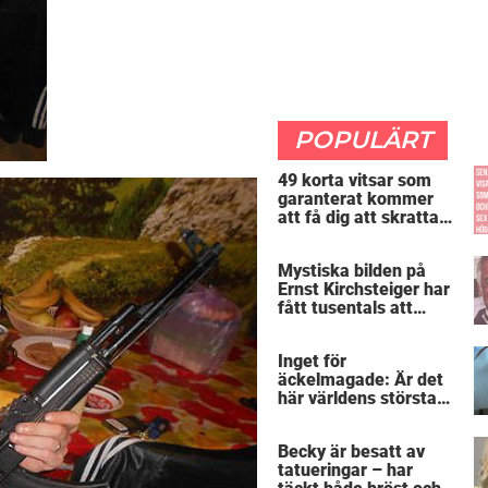
POPULÄRT
49 korta vitsar som
garanterat kommer
att få dig att skratta
mer än du borde
Mystiska bilden på
Ernst Kirchsteiger har
fått tusentals att
skratta – kan du se
varför?
Inget för
äckelmagade: Är det
här världens största
”snorkråka”?
Becky är besatt av
tatueringar – har