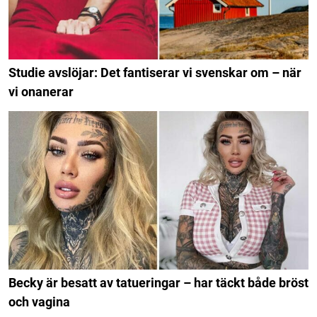
Studie avslöjar: Det fantiserar vi svenskar om – när
vi onanerar
Becky är besatt av tatueringar – har täckt både bröst
och vagina