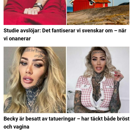
Studie avslöjar: Det fantiserar vi svenskar om – när
vi onanerar
Becky är besatt av tatueringar – har täckt både bröst
och vagina