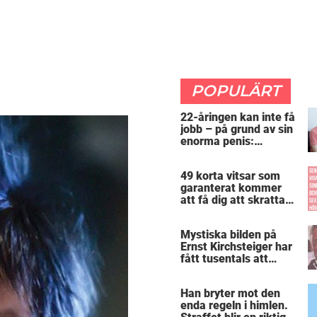
POPULÄRT
22-åringen kan inte få
jobb – på grund av sin
enorma penis:
”Arbetsgivaren trodde
att jag hade stånd”
49 korta vitsar som
garanterat kommer
att få dig att skratta
mer än du borde
Mystiska bilden på
Ernst Kirchsteiger har
fått tusentals att
skratta – kan du se
varför?
Han bryter mot den
enda regeln i himlen.