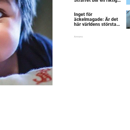
Straffet blir en riktigt
chock för alla
inblandade.
Inget för
äckelmagade: Är det
här världens största
”snorkråka”?