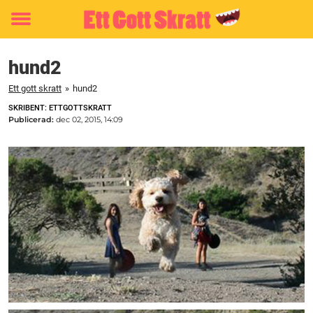
Toggle
menu
hund2
Ett gott skratt
»
hund2
SKRIBENT: ETTGOTTSKRATT
Publicerad:
dec 02, 2015, 14:09