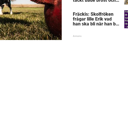
täckt både bröst och
vagina
Fräckis: Skolfröken
frågar lille Erik vad
han ska bli när han blir
stor – svaret får
lärarinnan att svimma