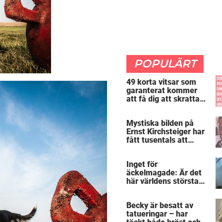
POPULÄRT
49 korta vitsar som
garanterat kommer
att få dig att skratta
mer än du borde
Mystiska bilden på
Ernst Kirchsteiger har
fått tusentals att
skratta – kan du se
varför?
Inget för
äckelmagade: Är det
här världens största
”snorkråka”?
Becky är besatt av
tatueringar – har