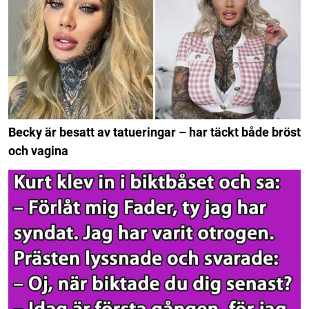
Becky är besatt av tatueringar – har täckt både bröst
och vagina