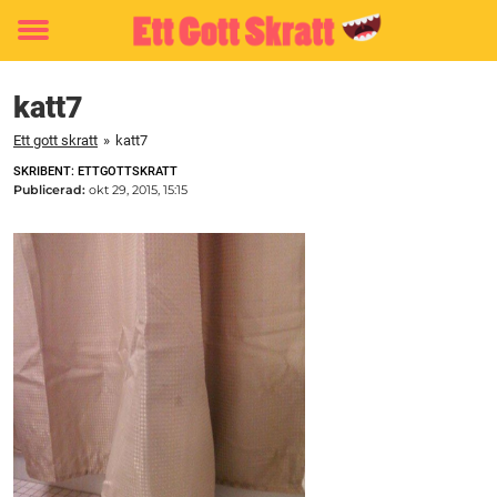
Toggle
menu
katt7
Ett gott skratt
»
katt7
SKRIBENT: ETTGOTTSKRATT
Publicerad:
okt 29, 2015, 15:15