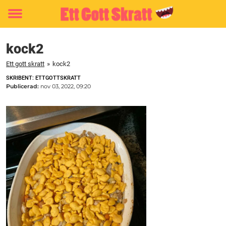
Toggle
menu
kock2
Ett gott skratt
»
kock2
SKRIBENT: ETTGOTTSKRATT
Publicerad:
nov 03, 2022, 09:20