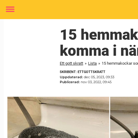
Toggle
menu
15 hemmako
komma i när
Ett gott skratt
»
Lista
»
15 hemmakockar som 
SKRIBENT: ETTGOTTSKRATT
Uppdaterad:
dec 05, 2023, 09:33
Publicerad:
nov 03, 2022, 09:45