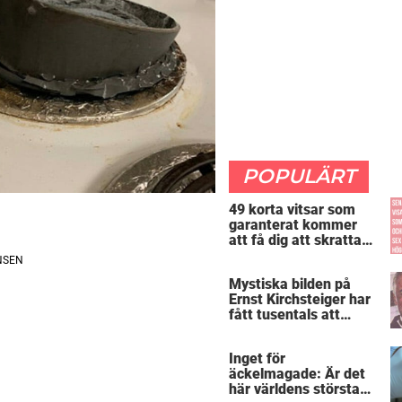
POPULÄRT
49 korta vitsar som
garanterat kommer
att få dig att skratta
mer än du borde
Mystiska bilden på
Ernst Kirchsteiger har
fått tusentals att
skratta – kan du se
varför?
Inget för
äckelmagade: Är det
här världens största