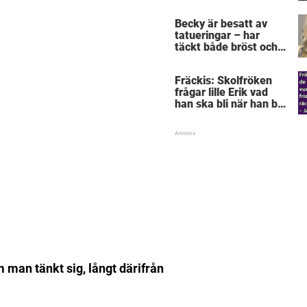
”snorkråka”?
Becky är besatt av
tatueringar – har
täckt både bröst och
vagina
Fräckis: Skolfröken
frågar lille Erik vad
han ska bli när han blir
stor – svaret får
lärarinnan att svimma
m man tänkt sig, långt därifrån