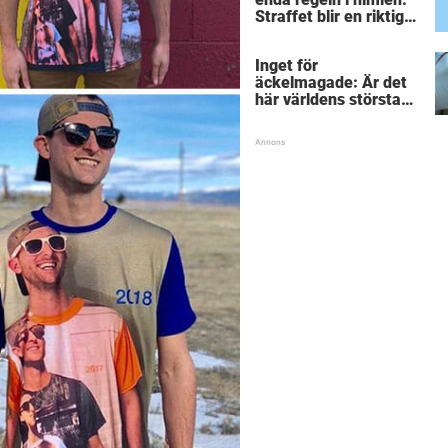
Straffet blir en riktigt
chock för alla
inblandade.
Inget för
äckelmagade: Är det
här världens största
”snorkråka”?