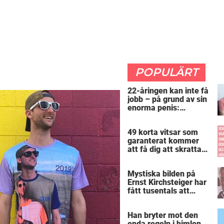
POPULÄRT
22-åringen kan inte få
jobb – på grund av sin
enorma penis:
”Arbetsgivaren trodde
att jag hade stånd”
49 korta vitsar som
garanterat kommer
att få dig att skratta
mer än du borde
Mystiska bilden på
Ernst Kirchsteiger har
fått tusentals att
skratta – kan du se
varför?
Han bryter mot den
enda regeln i himlen.