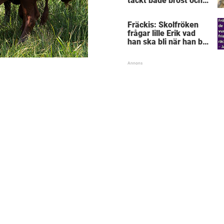
täckt både bröst och
vagina
Fräckis: Skolfröken
frågar lille Erik vad
han ska bli när han blir
stor – svaret får
lärarinnan att svimma