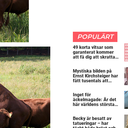
POPULÄRT
49 korta vitsar som
garanterat kommer
att få dig att skratta
mer än du borde
Mystiska bilden på
Ernst Kirchsteiger har
fått tusentals att
skratta – kan du se
varför?
Inget för
äckelmagade: Är det
här världens största
”snorkråka”?
Becky är besatt av
tatueringar – har