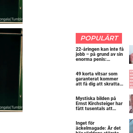
POPULÄRT
22-åringen kan inte få
jobb – på grund av sin
enorma penis:
”Arbetsgivaren trodde
att jag hade stånd”
49 korta vitsar som
garanterat kommer
att få dig att skratta
mer än du borde
Mystiska bilden på
Ernst Kirchsteiger har
fått tusentals att
skratta – kan du se
varför?
Inget för
äckelmagade: Är det