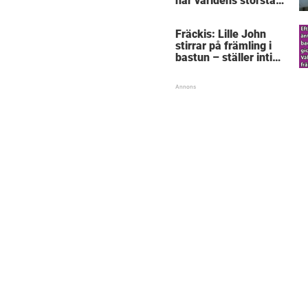
här världens största
”snorkråka”?
Fräckis: Lille John
stirrar på främling i
bastun – ställer intim
fråga som får gubben
att gråta