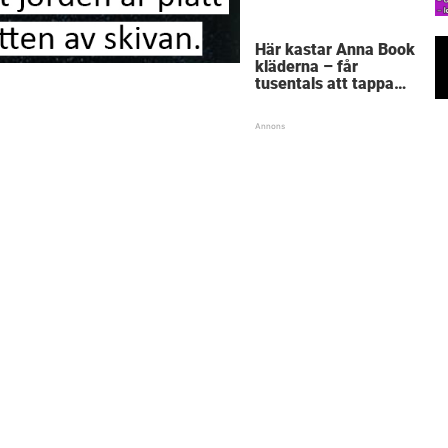
Här kastar Anna Book
kläderna – får
tusentals att tappa
hakan: ”Naken i
källarförrådet?!”