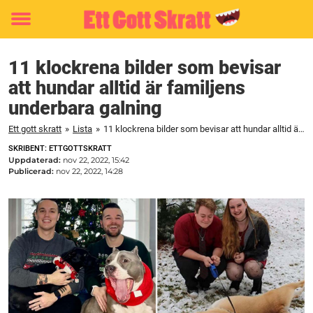
Toggle
menu
11 klockrena bilder som bevisar
att hundar alltid är familjens
underbara galning
Ett gott skratt
»
Lista
»
11 klockrena bilder som bevisar att hundar alltid är familjens underbara galning
SKRIBENT: ETTGOTTSKRATT
Uppdaterad:
nov 22, 2022, 15:42
Publicerad:
nov 22, 2022, 14:28