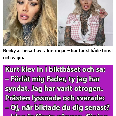
Becky är besatt av tatueringar – har täckt både bröst
och vagina