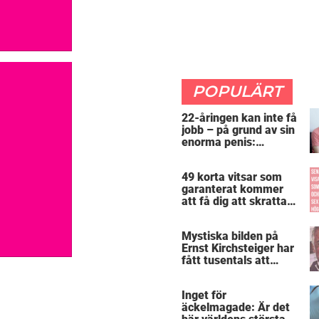
POPULÄRT
22-åringen kan inte få
jobb – på grund av sin
enorma penis:
”Arbetsgivaren trodde
att jag hade stånd”
49 korta vitsar som
garanterat kommer
att få dig att skratta
mer än du borde
Mystiska bilden på
Ernst Kirchsteiger har
fått tusentals att
skratta – kan du se
varför?
Inget för
äckelmagade: Är det