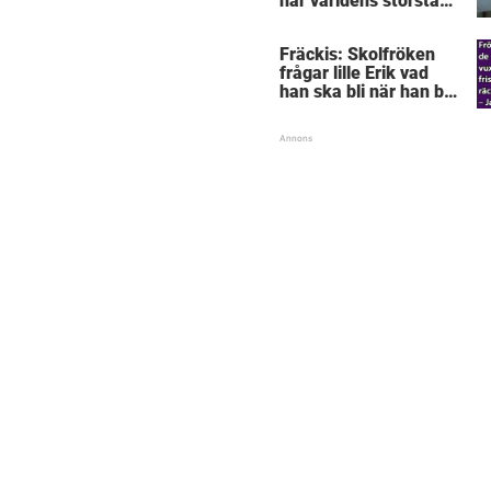
här världens största
”snorkråka”?
Fräckis: Skolfröken
frågar lille Erik vad
han ska bli när han blir
stor – svaret får
lärarinnan att svimma