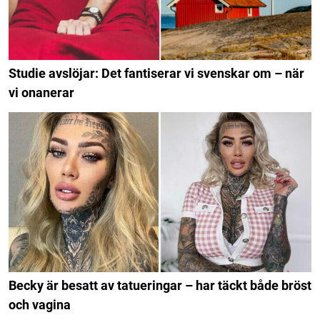
Studie avslöjar: Det fantiserar vi svenskar om – när
vi onanerar
Becky är besatt av tatueringar – har täckt både bröst
och vagina