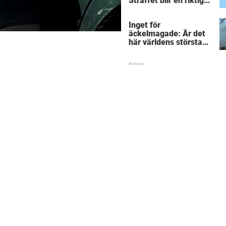
Straffet blir en riktigt
chock för alla
inblandade.
Inget för
äckelmagade: Är det
här världens största
”snorkråka”?