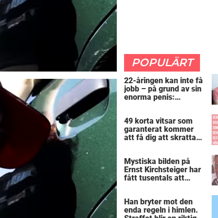
POPULÄRT
22-åringen kan inte få
jobb – på grund av sin
enorma penis:
”Arbetsgivaren trodde
att jag hade stånd”
49 korta vitsar som
garanterat kommer
att få dig att skratta
mer än du borde
Mystiska bilden på
Ernst Kirchsteiger har
fått tusentals att
skratta – kan du se
varför?
Han bryter mot den
enda regeln i himlen.