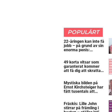
POPULÄRT
22-åringen kan inte få
jobb – på grund av sin
enorma penis:
”Arbetsgivaren trodde
att jag hade stånd”
49 korta vitsar som
garanterat kommer
att få dig att skratta
mer än du borde
Mystiska bilden på
Ernst Kirchsteiger har
fått tusentals att
skratta – kan du se
varför?
Fräckis: Lille John
stirrar på främling i