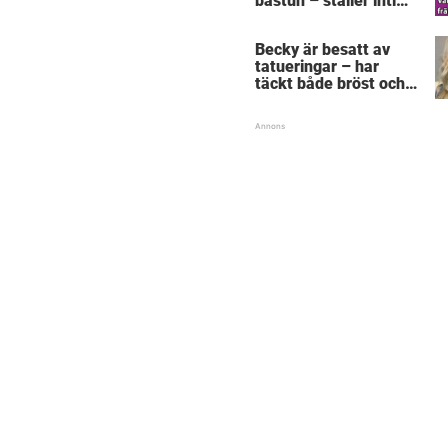
bastun – ställer intim
fråga som får gubben
att gråta
Becky är besatt av
tatueringar – har
täckt både bröst och
vagina