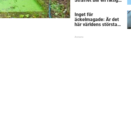
Straffet blir en riktigt
chock för alla
inblandade.
Inget för
äckelmagade: Är det
här världens största
”snorkråka”?