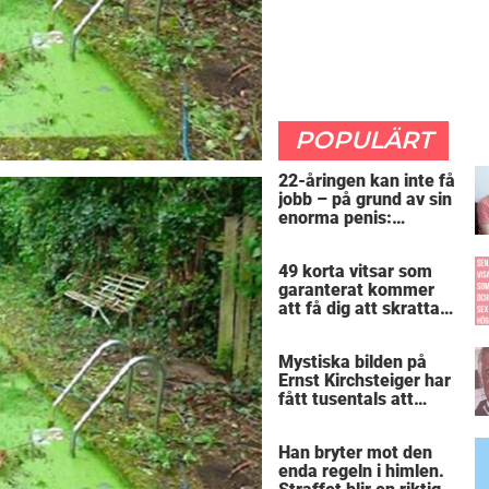
POPULÄRT
22-åringen kan inte få
jobb – på grund av sin
enorma penis:
”Arbetsgivaren trodde
att jag hade stånd”
49 korta vitsar som
garanterat kommer
att få dig att skratta
mer än du borde
Mystiska bilden på
Ernst Kirchsteiger har
fått tusentals att
skratta – kan du se
varför?
Han bryter mot den
enda regeln i himlen.